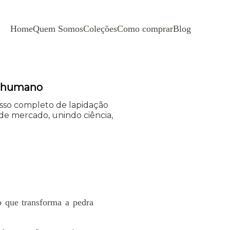
Home
Quem Somos
Coleções
Como comprar
Blog
to humano
cesso completo de lapidação
 de mercado, unindo ciência,
o que transforma a pedra